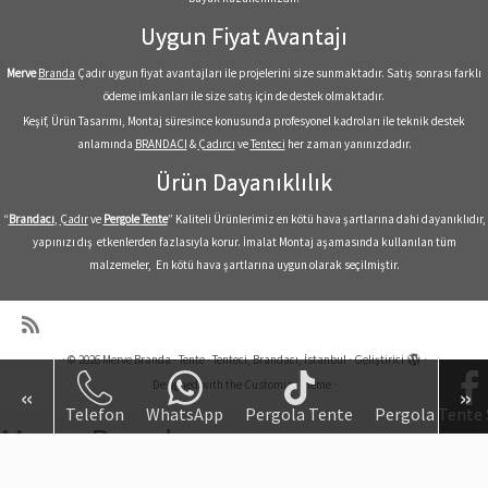
Uygun Fiyat Avantajı
Merve
Branda
Çadır uygun fiyat avantajları ile projelerini size sunmaktadır. Satış sonrası farklı
ödeme imkanları ile size satış için de destek olmaktadır.
Keşif, Ürün Tasarımı, Montaj süresince konusunda profesyonel kadroları ile teknik destek
anlamında
BRANDACI
&
Çadırcı
ve
Tenteci
her zaman yanınızdadır.
Ürün Dayanıklılık
“
Brandacı
,
Çadır
ve
Pergole
Tente
” Kaliteli Ürünlerimiz en kötü hava şartlarına dahi dayanıklıdır,
yapınızı dış etkenlerden fazlasıyla korur. İmalat Montaj aşamasında kullanılan tüm
malzemeler, En kötü hava şartlarına uygun olarak seçilmiştir.
·
© 2026
Merve Branda - Tente - Tenteci, Brandacı, İstanbul
·
Geliştirici
·
Designed with the
Customizr theme
·
«
»
Telefon
WhatsApp
Pergola Tente
Pergola Tente 
Merve Branda
Branda Tente Çadır Fiyatları