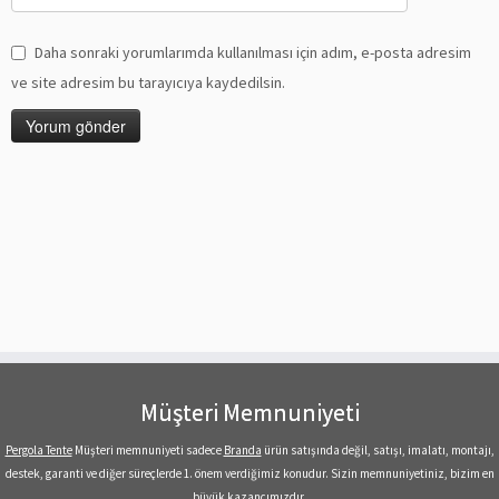
Daha sonraki yorumlarımda kullanılması için adım, e-posta adresim
ve site adresim bu tarayıcıya kaydedilsin.
Müşteri Memnuniyeti
Pergola Tente
Müşteri memnuniyeti sadece
Branda
ürün satışında değil, satışı, imalatı, montajı,
destek, garanti ve diğer süreçlerde 1. önem verdiğimiz konudur. Sizin memnuniyetiniz, bizim en
büyük kazancımızdır.