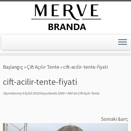
Skip
Başlangıç
»
Çift Açılır Tente
»
cift-acilir-tente-fiyati
to
content
cift-acilir-tente-fiyati
Yayımlanmış
9 Eylül 2018
boyutlarda
1000 × 800
de
Çift Açılır Tente
.
Sonraki &arr;