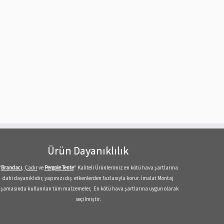
Ürün Dayanıklılık
“
Brandacı
,
Çadır
ve
Pergole
Tente
” Kaliteli Ürünlerimiz en kötü hava şartlarına
dahi dayanıklıdır, yapınızı dış etkenlerden fazlasıyla korur. İmalat Montaj
şamasında kullanılan tüm malzemeler, En kötü hava şartlarına uygun olarak
seçilmiştir.