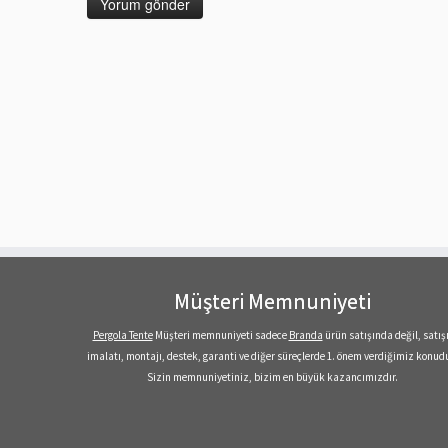
Müşteri Memnuniyeti
Pergola Tente
Müşteri memnuniyeti sadece
Branda
ürün satışında değil, satışı
imalatı, montajı, destek, garanti ve diğer süreçlerde 1. önem verdiğimiz konudu
Sizin memnuniyetiniz, bizim en büyük kazancımızdır.