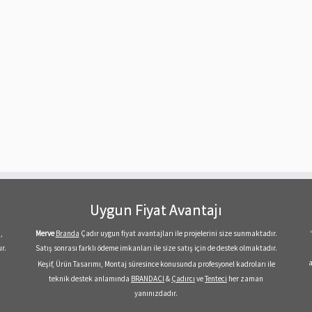
Uygun Fiyat Avantajı
,
Merve
Branda
Çadır uygun fiyat avantajları ile projelerini size sunmaktadır.
r.
Satış sonrası farklı ödeme imkanları ile size satış için de destek olmaktadır.
a
Keşif, Ürün Tasarımı, Montaj süresince konusunda profesyonel kadroları ile
teknik destek anlamında
BRANDACI
&
Çadırcı
ve
Tenteci
her zaman
yanınızdadır.