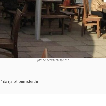
çift açılabilen tente fiyatları
r
*
ile işaretlenmişlerdir