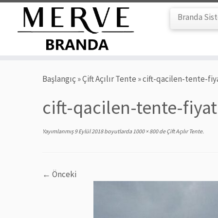
Branda Sis
Skip
Başlangıç
»
Çift Açılır Tente
»
cift-qacilen-tente-fiy
to
content
cift-qacilen-tente-fiyat
Yayımlanmış
9 Eylül 2018
boyutlarda
1000 × 800
de
Çift Açılır Tente
.
← Önceki