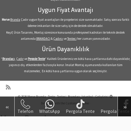
Uygun Fiyat Avantajı
Merve
Branda
Çadır uygun fiyat avantajları ile projelerini size sunmaktadır. Satış sonrası farklı
ödeme imkanları ile size satış için de destek olmaktadır.
Keşif, Ürün Tasarımı, Montaj süresince konusunda profesyonel kadroları ile teknik destek
anlamında
BRANDACI
&
Çadırcı
ve
Tenteci
her zaman yanınızdadır.
Ürün Dayanıklılık
“
Brandacı
,
Çadır
ve
Pergole
Tente
” Kaliteli Ürünlerimiz en kötü hava şartlarına dahi dayanıklıdır,
yapınızı dış etkenlerden fazlasıyla korur. İmalat Montaj aşamasında kullanılan tüm
malzemeler, En kötü hava şartlarına uygun olarak seçilmiştir.
·
© 2026
Merve Branda - Tente - Tenteci, Brandacı, İstanbul
·
Geliştirici
·
Designed with the
Customizr theme
·
«
»
Telefon
WhatsApp
Pergola Tente
Pergola Tente 
Merve Branda
Branda Tente Çadır Fiyatları