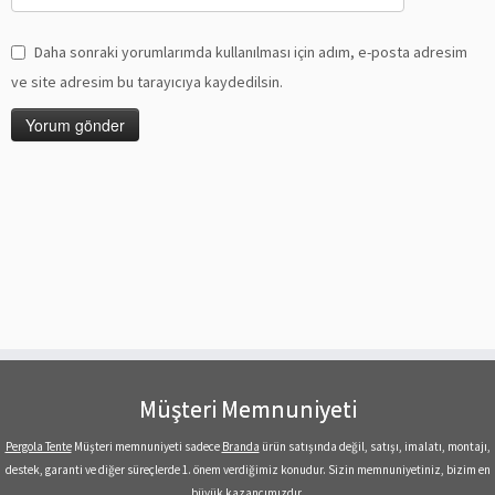
Daha sonraki yorumlarımda kullanılması için adım, e-posta adresim
ve site adresim bu tarayıcıya kaydedilsin.
Müşteri Memnuniyeti
Pergola Tente
Müşteri memnuniyeti sadece
Branda
ürün satışında değil, satışı, imalatı, montajı,
destek, garanti ve diğer süreçlerde 1. önem verdiğimiz konudur. Sizin memnuniyetiniz, bizim en
büyük kazancımızdır.