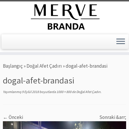
Skip
Başlangıç
»
Doğal Afet Çadırı
»
dogal-afet-brandasi
to
content
dogal-afet-brandasi
Yayımlanmış
9 Eylül 2018
boyutlarda
1000 × 800
de
Doğal Afet Çadırı
.
← Önceki
Sonraki &arr;