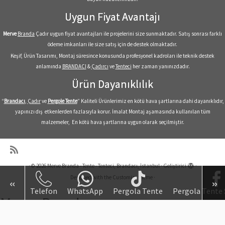
Uygun Fiyat Avantajı
Merve
Branda
Çadır uygun fiyat avantajları ile projelerini size sunmaktadır. Satış sonrası farklı
ödeme imkanları ile size satış için de destek olmaktadır.
Keşif, Ürün Tasarımı, Montaj süresince konusunda profesyonel kadroları ile teknik destek
anlamında
BRANDACI
&
Çadırcı
ve
Tenteci
her zaman yanınızdadır.
Ürün Dayanıklılık
“
Brandacı
,
Çadır
ve
Pergole
Tente
” Kaliteli Ürünlerimiz en kötü hava şartlarına dahi dayanıklıdır,
yapınızı dış etkenlerden fazlasıyla korur. İmalat Montaj aşamasında kullanılan tüm
malzemeler, En kötü hava şartlarına uygun olarak seçilmiştir.
·
© 2026
Merve Branda - Tente - Tenteci, Brandacı, İstanbul
·
Geliştirici
·
Designed with the
Customizr theme
·
«
»
Telefon
WhatsApp
Pergola Tente
Pergola Tente 
Merve Branda
Branda Tente Çadır Fiyatları