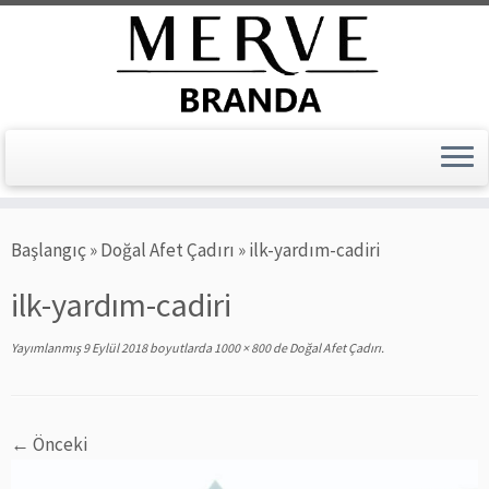
Skip
Başlangıç
»
Doğal Afet Çadırı
»
ilk-yardım-cadiri
to
content
ilk-yardım-cadiri
Yayımlanmış
9 Eylül 2018
boyutlarda
1000 × 800
de
Doğal Afet Çadırı
.
← Önceki