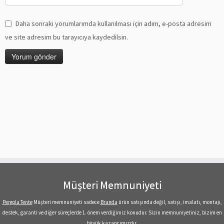
Daha sonraki yorumlarımda kullanılması için adım, e-posta adresim
ve site adresim bu tarayıcıya kaydedilsin.
Müşteri Memnuniyeti
Pergola Tente
Müşteri memnuniyeti sadece
Branda
ürün satışında değil, satışı, imalatı, montajı,
destek, garanti ve diğer süreçlerde 1. önem verdiğimiz konudur. Sizin memnuniyetiniz, bizim en
büyük kazancımızdır.