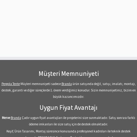
Müşteri Memnuniyeti
Pergola Tente
Müşteri memnuniyeti sadece
Branda
ürün satışında değil, satışı, imalatı, montajı,
destek, garanti ve diğer süreçlerde 1. önem verdiğimiz konudur. Sizin memnuniyetiniz, bizim en
büyük kazancımızdır.
Uygun Fiyat Avantajı
Merve
Branda
Çadır uygun fiyat avantajları ile projelerini size sunmaktadır. Satış sonrası farklı
ödeme imkanları ile size satış için de destek olmaktadır.
Keşif, Ürün Tasarımı, Montaj süresince konusunda profesyonel kadroları ile teknik destek