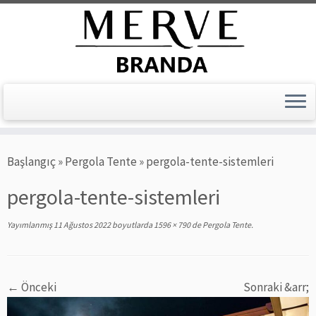
Skip
Başlangıç
»
Pergola Tente
»
pergola-tente-sistemleri
to
content
pergola-tente-sistemleri
Yayımlanmış
11 Ağustos 2022
boyutlarda
1596 × 790
de
Pergola Tente
.
← Önceki
Sonraki &arr;