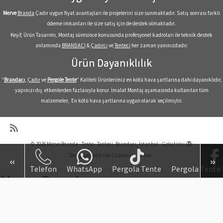
Merve
Branda
Çadır uygun fiyat avantajları ile projelerini size sunmaktadır. Satış sonrası farklı
ödeme imkanları ile size satış için de destek olmaktadır.
Keşif, Ürün Tasarımı, Montaj süresince konusunda profesyonel kadroları ile teknik destek
anlamında
BRANDACI
&
Çadırcı
ve
Tenteci
her zaman yanınızdadır.
Ürün Dayanıklılık
“
Brandacı
,
Çadır
ve
Pergole
Tente
” Kaliteli Ürünlerimiz en kötü hava şartlarına dahi dayanıklıdır,
yapınızı dış etkenlerden fazlasıyla korur. İmalat Montaj aşamasında kullanılan tüm
malzemeler, En kötü hava şartlarına uygun olarak seçilmiştir.
·
© 2026
Merve Branda - Tente - Tenteci, Brandacı, İstanbul
·
Geliştirici
·
Designed with the
Customizr theme
·
«
»
Telefon
WhatsApp
Pergola Tente
Pergola Tente 
Merve Branda
Branda Tente Çadır Fiyatları
Branda Çeşitleri
Su Geçirmez, Yanmaz, Alev Yürütmez