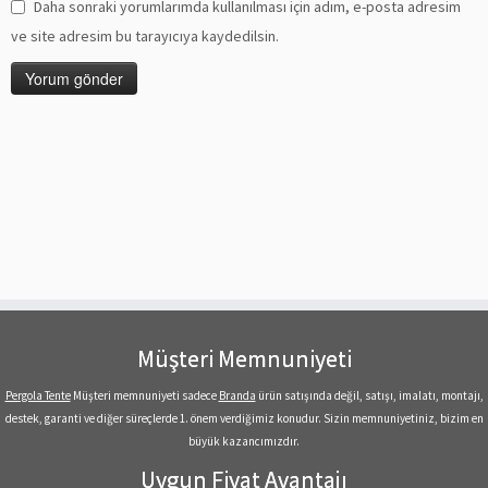
Daha sonraki yorumlarımda kullanılması için adım, e-posta adresim
ve site adresim bu tarayıcıya kaydedilsin.
Müşteri Memnuniyeti
Pergola Tente
Müşteri memnuniyeti sadece
Branda
ürün satışında değil, satışı, imalatı, montajı,
destek, garanti ve diğer süreçlerde 1. önem verdiğimiz konudur. Sizin memnuniyetiniz, bizim en
büyük kazancımızdır.
Uygun Fiyat Avantajı