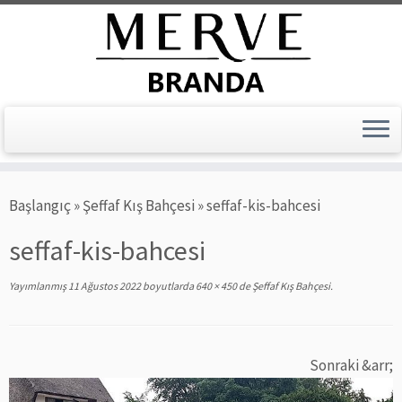
Skip
Başlangıç
»
Şeffaf Kış Bahçesi
»
seffaf-kis-bahcesi
to
content
seffaf-kis-bahcesi
Yayımlanmış
11 Ağustos 2022
boyutlarda
640 × 450
de
Şeffaf Kış Bahçesi
.
Sonraki &arr;