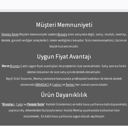
Müşteri Memnuniyeti
Pergola Tente
Müşteri memnuniyeti sadece
Branda
ürün satışında değil, satışı, imalatı, montajı,
destek, garanti ve diğer süreçlerde 1. önem verdiğimiz konudur. Sizin memnuniyetiniz, bizim en
büyük kazancımızdır.
Uygun Fiyat Avantajı
Merve
Branda
Çadır uygun fiyat avantajları ile projelerini size sunmaktadır. Satış sonrası farklı
ödeme imkanları ile size satış için de destek olmaktadır.
Keşif, Ürün Tasarımı, Montaj süresince konusunda profesyonel kadroları ile teknik destek
anlamında
BRANDACI
&
Çadırcı
ve
Tenteci
her zaman yanınızdadır.
Ürün Dayanıklılık
“
Brandacı
,
Çadır
ve
Pergole
Tente
” Kaliteli Ürünlerimiz en kötü hava şartlarına dahi dayanıklıdır,
yapınızı dış etkenlerden fazlasıyla korur. İmalat Montaj aşamasında kullanılan tüm
malzemeler, En kötü hava şartlarına uygun olarak seçilmiştir.