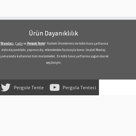
Ürün Dayanıklılık
“
Brandacı
,
Çadır
ve
Pergole
Tente
” Kaliteli Ürünlerimiz en kötü hava şartlarına
dahi dayanıklıdır, yapınızı dış etkenlerden fazlasıyla korur. İmalat Montaj
şamasında kullanılan tüm malzemeler, En kötü hava şartlarına uygun olarak
seçilmiştir.
theme
·
Pergole Tente
Pergola Tenteci